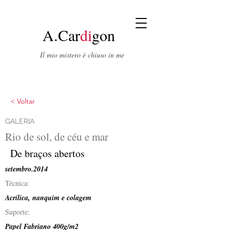
A.Car
di
gon
Il mio mistero è chiuso in me
< Voltar
GALERIA
Rio de sol, de céu e mar
De braços abertos
setembro.2014
Técnica:
Acrílica, nanquim e colagem
Suporte:
Papel Fabriano 400g/m2