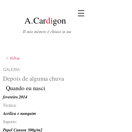
A.Car
di
gon
Il mio mistero è chiuso in me
< Voltar
GALERIA
Depois de alguma chuva
Quando eu nasci
fevereiro.2014
Técnica:
Acrílica e nanquim
Suporte:
Papel Canson 300g/m2