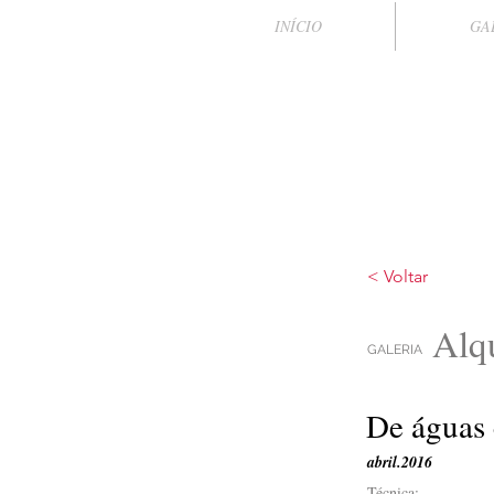
INÍCIO
GA
< Voltar
Alq
GALERIA
De águas 
abril.2016
Técnica: