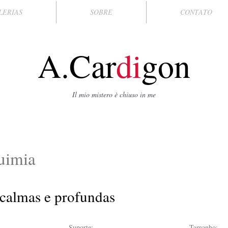
LERIAS
SOBRE
CONTATO
A.Car
di
gon
Il mio mistero è chiuso in me
uimia
calmas e profundas
Suporte:
Tamanho: